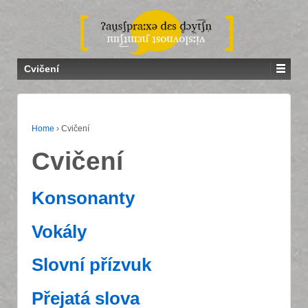
Cvičení
Home
›
Cvičení
Cvičení
Konsonanty
Vokály
Slovní přízvuk
Přejatá slova