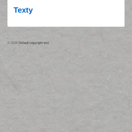
Texty
© 2026
Default copyright text
↑