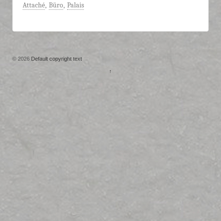
Attaché
,
Büro
,
Palais
© 2026
Default copyright text
↑