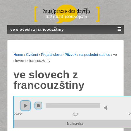
ve slovech z francouzštiny
Home
›
Cvičení
›
Přejatá slova
›
Přízvuk
›
na poslední slabice
›
ve
slovech z francouzštiny
ve slovech z
francouzštiny
00:00
-0
Nahrávka