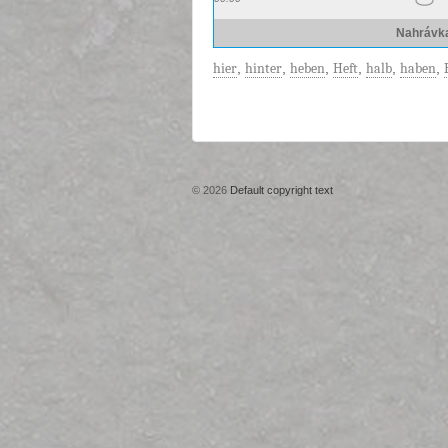
Nahrávk
hier
,
hinter
,
heben
,
Heft
,
halb
,
haben
,
© 2026
Default copyright text