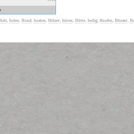
a
Holz
,
holen
,
Hund
,
husten
,
Hölzer
,
hören
,
Hütte
,
heilig
,
Haufen
,
Häuser
,
He
↑