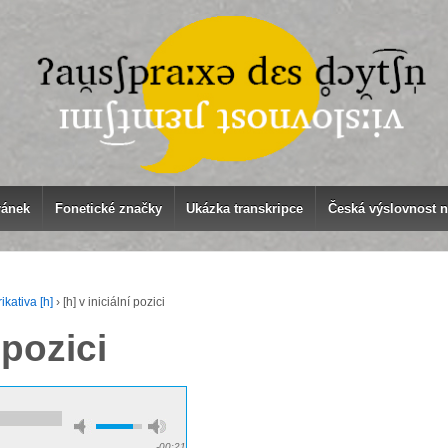
ránek
Fonetické značky
Ukázka transkripce
Česká výslovnost 
ikativa [h]
›
[h] v iniciální pozici
 pozici
-00:21