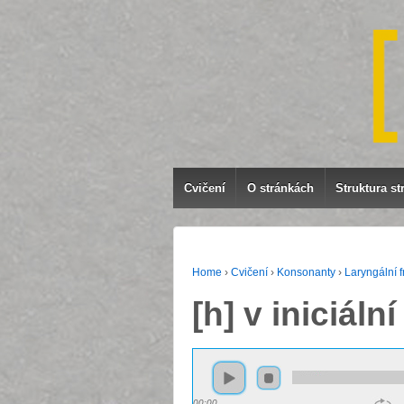
Cvičení
O stránkách
Struktura st
Home
›
Cvičení
›
Konsonanty
›
Laryngální fr
[h] v iniciální
00:00