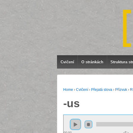
Cvičení
O stránkách
Struktura st
Home
›
Cvičení
›
Přejatá slova
›
Přízvuk
›
R
-us
00:00