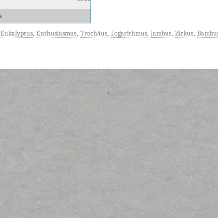
a
,
Eukalyptus
,
Enthusiasmus
,
Trochäus
,
Logarithmus
,
Jambus
,
Zirkus
,
Bambu
↑