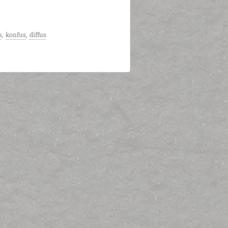
s
,
konfus
,
diffus