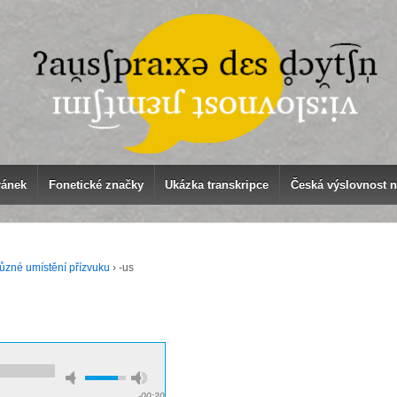
ránek
Fonetické značky
Ukázka transkripce
Česká výslovnost 
ůzné umístění přízvuku
›
-us
-00:20