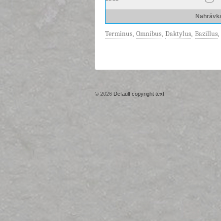
Nahrávk
Terminus
,
Omnibus
,
Daktylus
,
Bazillus
© 2026
Default copyright text