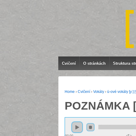
Cvičení
O stránkách
Struktura st
Home
›
Cvičení
›
Vokály
›
ü-ové vokály [yː] [
POZNÁMKA [
00:00