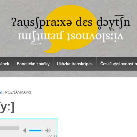
ránek
Fonetické značky
Ukázka transkripce
Česká výslovnost 
ʏ]
›
POZNÁMKA [yː]
yː]
-00:33