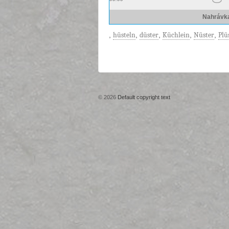
Nahrávk
,
hüsteln
,
düster
,
Küchlein
,
Nüster
,
Plü
© 2026
Default copyright text