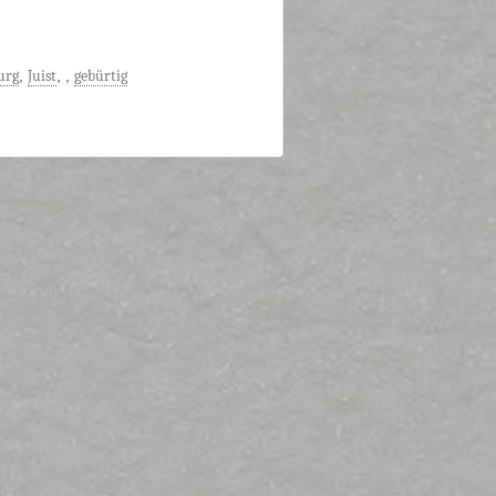
urg
,
Juist
,
,
gebürtig