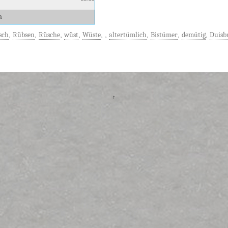
a
sch
,
Rübsen
,
Rüsche
,
wüst
,
Wüste
,
,
altertümlich
,
Bistümer
,
demütig
,
Duisb
↑