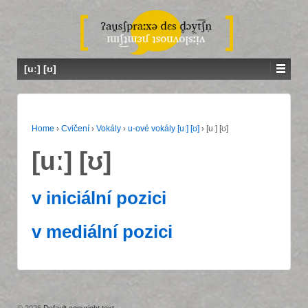
[uː] [ʊ]
Home
›
Cvičení
›
Vokály
›
u-ové vokály [uː] [ʊ]
›
[uː] [ʊ]
[uː] [ʊ]
v iniciální pozici
v mediální pozici