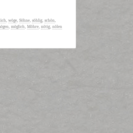
ich
,
wöge
,
Söhne
,
söhlig
,
schön
,
ögen
,
möglich
,
Möhre
,
nötig
,
nölen