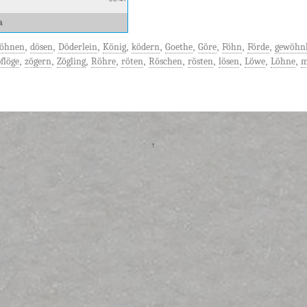
a
töhnen
,
dösen
,
Döderlein
,
König
,
ködern
,
Goethe
,
Göre
,
Föhn
,
Förde
,
gewöhnl
flöge
,
zögern
,
Zögling
,
Röhre
,
röten
,
Röschen
,
rösten
,
lösen
,
Löwe
,
Löhne
,
m
↑