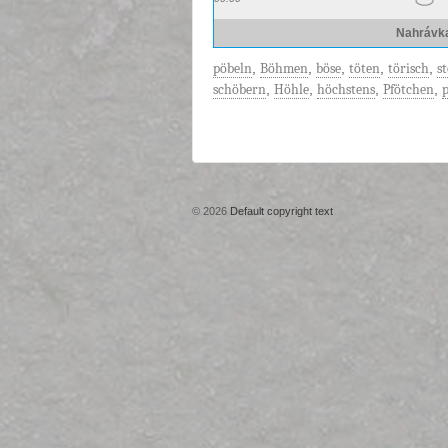
Nahrávk
pöbeln
,
Böhmen
,
böse
,
töten
,
törisch
,
s
schöbern
,
Höhle
,
höchstens
,
Pfötchen
,
p
© 2026
Default copyright text