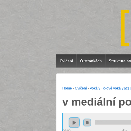
Cvičení
O stránkách
Struktura st
Home
›
Cvičení
›
Vokály
›
ö-ové vokály [øː] 
v mediální po
00:00