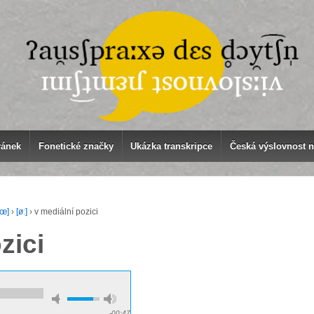
ránek
Fonetické značky
Ukázka transkripce
Česká výslovnost 
[œ]
›
[øː]
›
v mediální pozici
zici
-00:47