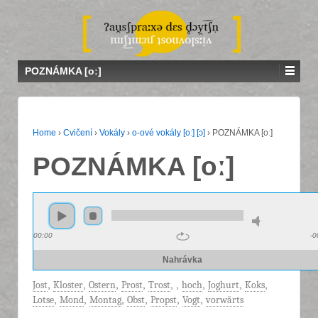
POZNÁMKA [oː]
Home
›
Cvičení
›
Vokály
›
o-ové vokály [oː] [ɔ]
›
POZNÁMKA [oː]
POZNÁMKA [oː]
00:00
-0
Nahrávka
Jost
,
Kloster
,
Ostern
,
Prost
,
Trost
,
,
hoch
,
Joghurt
,
Koks
,
Lotse
,
Mond
,
Montag
,
Obst
,
Propst
,
Vogt
,
vorwärts