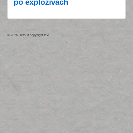
po explozivách
© 2026
Default copyright text
↑