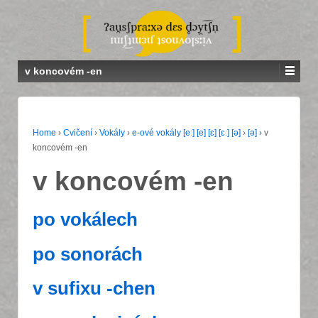
v koncovém -en
Home
›
Cvičení
›
Vokály
›
e-ové vokály [eː] [e] [ɛ] [ɛː] [ə]
›
[ə]
›
v
koncovém -en
v koncovém -en
po vokálech
po sonorách
v sufixu -chen