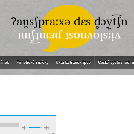
ránek
Fonetické značky
Ukázka transkripce
Česká výslovnost 
]
-00:41