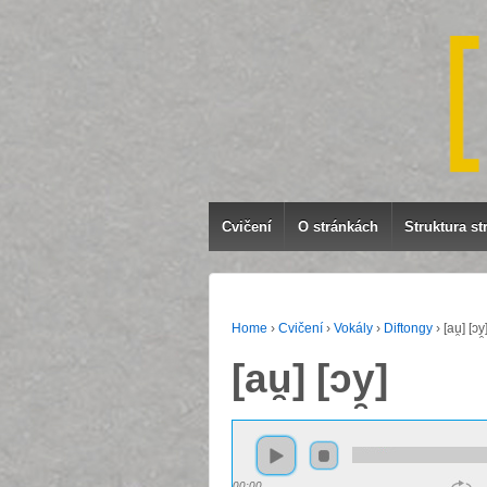
Cvičení
O stránkách
Struktura st
Home
›
Cvičení
›
Vokály
›
Diftongy
›
[au̯] [ɔy̯
[au̯] [ɔy̯]
00:00