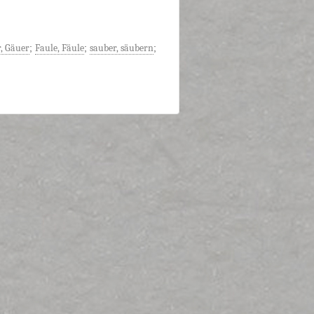
, Gäuer
;
Faule, Fäule
;
sauber, säubern
;