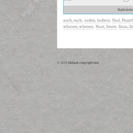
Nahrávk
auch, euch
;
außen, äußern
;
Paul, Päusc
schauen, scheuen
;
Haut, heute
;
Zaun, Z
© 2026
Default copyright text