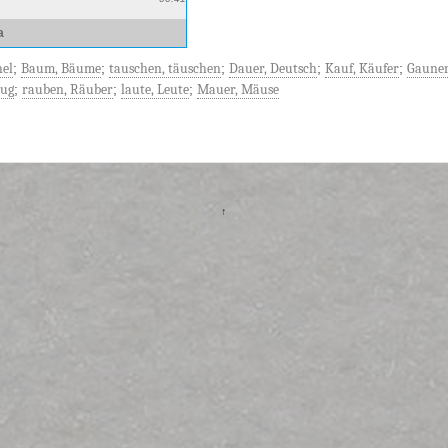
a
hel
;
Baum, Bäume
;
tauschen, täuschen
;
Dauer, Deutsch
;
Kauf, Käufer
;
Gauner
eug
;
rauben, Räuber
;
laute, Leute
;
Mauer, Mäuse
↑