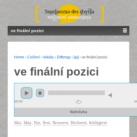
ve finální pozici
Home
›
Cvičení
›
Vokály
›
Diftongy
›
[ai̯]
›
ve finální pozici
ve finální pozici
00:00
-0
Nahrávka
Mai
,
May
,
Hai
,
Brei
,
Brauerei
,
Bücherei
,
Schlägerei