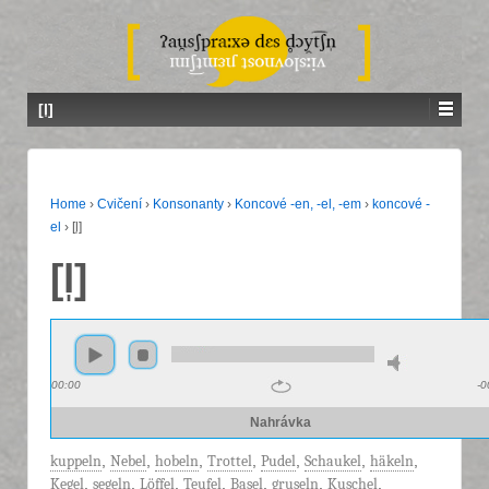
[l̩]
Home
›
Cvičení
›
Konsonanty
›
Koncové -en, -el, -em
›
koncové -
el
›
[l̩]
[l̩]
00:00
-0
Nahrávka
kuppeln
,
Nebel
,
hobeln
,
Trottel
,
Pudel
,
Schaukel
,
häkeln
,
Kegel
,
segeln
,
Löffel
,
Teufel
,
Basel
,
gruseln
,
Kuschel
,