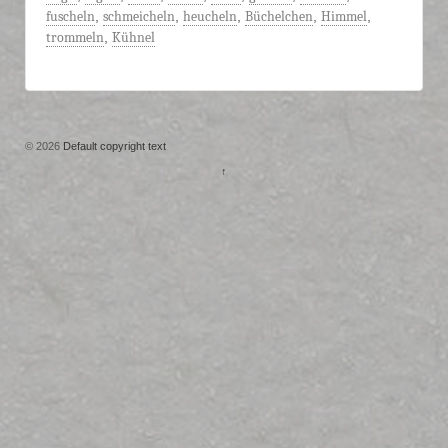
fuscheln
,
schmeicheln
,
heucheln
,
Büchelchen
,
Himmel
,
trommeln
,
Kühnel
© 2026
Default copyright text
↑