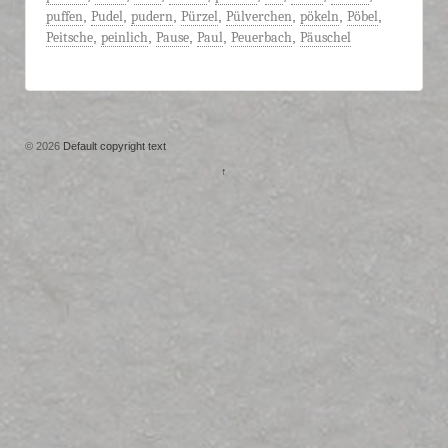
puffen
,
Pudel
,
pudern
,
Pürzel
,
Pülverchen
,
pökeln
,
Pöbel
,
Peitsche
,
peinlich
,
Pause
,
Paul
,
Peuerbach
,
Päuschel
© 2026
Default copyright text
↑