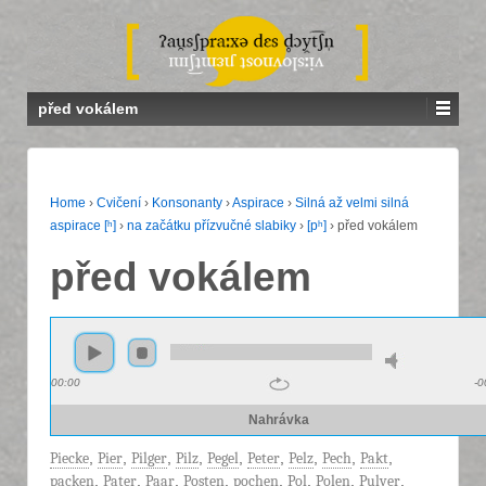
před vokálem
Home
›
Cvičení
›
Konsonanty
›
Aspirace
›
Silná až velmi silná
aspirace [ʰ]
›
na začátku přízvučné slabiky
›
[pʰ]
›
před vokálem
před vokálem
00:00
-0
Nahrávka
Piecke
,
Pier
,
Pilger
,
Pilz
,
Pegel
,
Peter
,
Pelz
,
Pech
,
Pakt
,
packen
,
Pater
,
Paar
,
Posten
,
pochen
,
Pol
,
Polen
,
Pulver
,