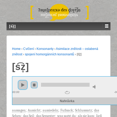
[s͡z̥]
Home
›
Cvičení
›
Konsonanty
›
Asimilace znělosti – oslabená
znělost
›
spojení homorgánních konsonantů
›
[s͡z̥]
[s͡z̥]
00:00
-0
Nahrávka
aussagen
;
Aussicht
;
aussiedeln
;
Fußsack
;
Schlusssatz
;
das
Sehen
;
das Seil
;
das Semester
;
was sagst du
;
als sie kam
;
ließ